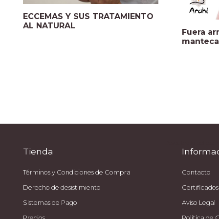
ECCEMAS Y SUS TRATAMIENTO
AL NATURAL
Fuera ar
manteca 
Descubre la belleza 
Tienda
Informa
Términos y Condiciones de Compra
Contacto
Derecho de desistimiento
Certificados
Sistemas de Pago
Aviso Legal
Precios
Política de 