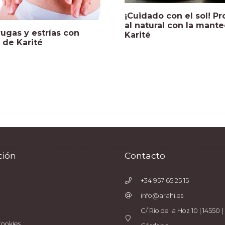
¡Cuidado con el sol! P
al natural con la mant
rugas y estrías con
Karité
de Karité
natural con nuestros productos de Cosmética Natural Certificada COSMOS que cuidan 
ción
Contacto
+34 957 65 25 15
info@arahi.es
C/ Río de la Hoz 10 | 14550 | 
Cookies