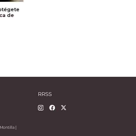
rotégete
eca de
tu piel y el planeta.
RRSS
Montilla |