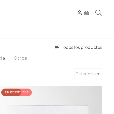
No hay productos en el carrito.
Todos los productos
ial
Otros
Categoría
¡OFERTA!
SIN EXISTENCIAS