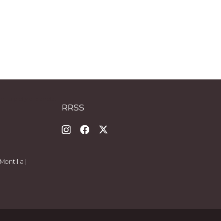
tu piel y el planeta.
RRSS
Montilla |