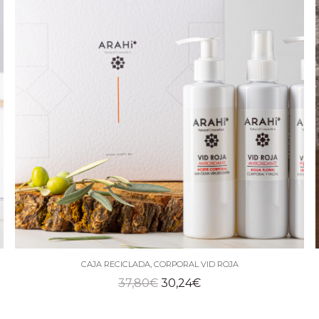
CAJA RECICLADA, CORPORAL VID ROJA
El
El
37,80
€
30,24
€
precio
precio