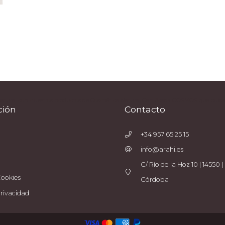
natural con nuestros productos de Cosmética Natural Certificada COSMOS que cuidan 
ción
Contacto
+34 957 65 25 15
info@arahi.es
C/ Río de la Hoz 10 | 14550 | 
Cookies
Córdoba
Privacidad