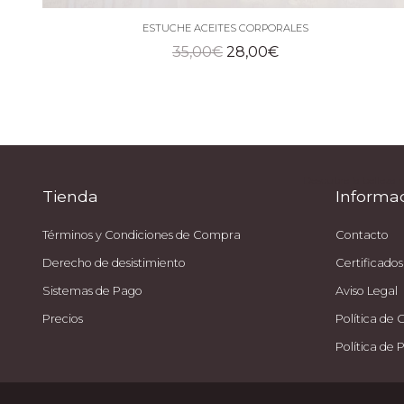
ESTUCHE ACEITES CORPORALES
El
El
35,00
€
28,00
€
precio
precio
original
actual
era:
es:
35,00€.
28,00€.
Descubre la belleza 
Tienda
Informa
Términos y Condiciones de Compra
Contacto
Derecho de desistimiento
Certificados
Sistemas de Pago
Aviso Legal
Precios
Política de 
Política de 