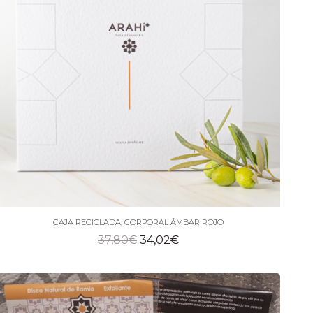
CAJA RECICLADA, CORPORAL ÁMBAR ROJO
El
El
37,80
€
34,02
€
precio
precio
original
actual
era:
es: