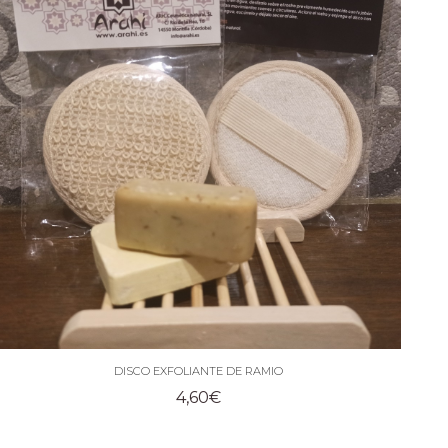
37,80€.
34,02€.
DISCO EXFOLIANTE DE RAMIO
4,60
€