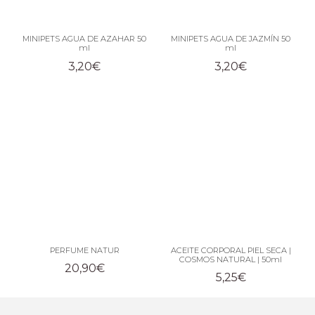
MINIPETS AGUA DE AZAHAR 50
MINIPETS AGUA DE JAZMÍN 50
ml
ml
3,20
€
3,20
€
PERFUME NATUR
ACEITE CORPORAL PIEL SECA |
COSMOS NATURAL | 50ml
20,90
€
5,25
€