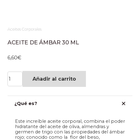
Aceites Corporales
ACEITE DE ÁMBAR 30 ML
6,60
€
ACEITE
Añadir al carrito
DE
ÁMBAR
¿Qué es?
30
ML
Este increíble aceite corporal, combina el poder
cantidad
hidratante del aceite de oliva, almendras y
germen de trigo con las propiedades del ámbar
rojo; conocido como la flor del beso,