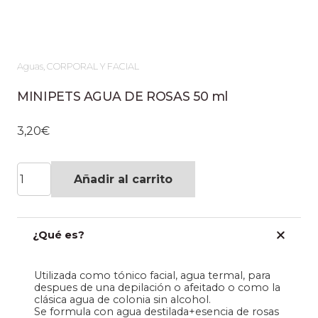
Aguas
,
CORPORAL Y FACIAL
MINIPETS AGUA DE ROSAS 50 ml
3,20
€
MINIPETS
Añadir al carrito
AGUA
DE
¿Qué es?
ROSAS
50
Utilizada como tónico facial, agua termal, para
ml
despues de una depilación o afeitado o como la
clásica agua de colonia sin alcohol.
cantidad
Se formula con agua destilada+esencia de rosas