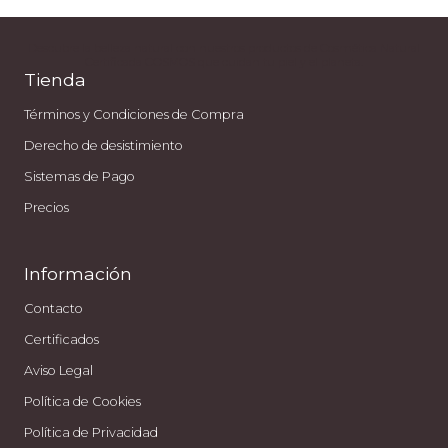
Descubre la belleza natural con nuestros productos de Cosmética Natural
Certificada COSMOS que cuidan tu piel y el planeta.
Tienda
Términos y Condiciones de Compra
Derecho de desistimiento
Sistemas de Pago
Precios
Información
Contacto
Certificados
Aviso Legal
Política de Cookies
Política de Privacidad