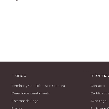
Descubre la belleza 
Tienda
Informa
Términos y Condiciones de Compra
Contacto
Derecho de desistimiento
Certificados
Sistemas de Pago
Aviso Legal
Precios
Política de 