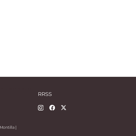
tu piel y el planeta.
RRSS
Montilla |