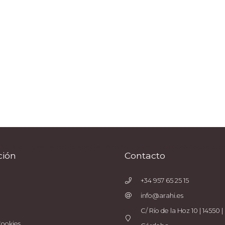
natural con nuestros productos de Cosmética Natural Certificada COSMOS que cuidan 
ción
Contacto
+34 957 65 25 15
info@arahi.es
C/ Río de la Hoz 10 | 14550 | 
Cookies