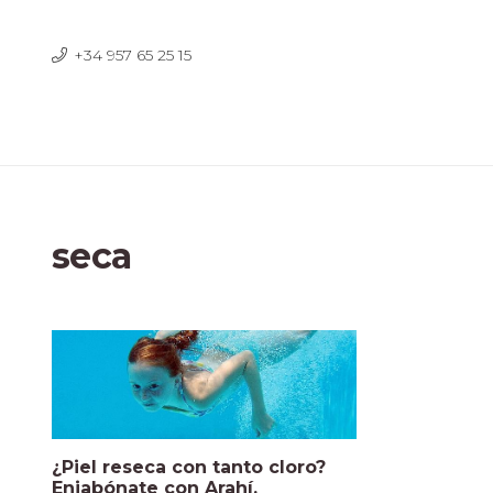
+34 957 65 25 15
seca
¿Piel reseca con tanto cloro?
Enjabónate con Arahí.