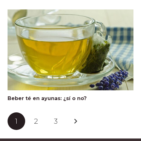
Beber té en ayunas: ¿sí o no?
1
2
3