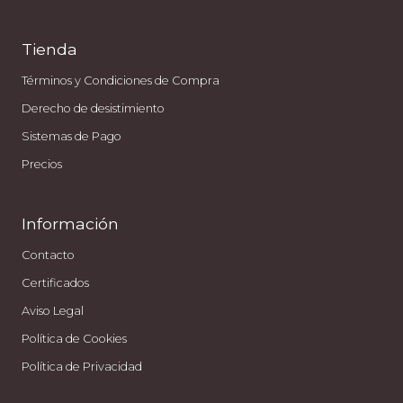
Descubre la belleza natural con nuestros productos de Cosmética Natural
Certificada COSMOS que cuidan tu piel y el planeta.
Tienda
Términos y Condiciones de Compra
Derecho de desistimiento
Sistemas de Pago
Precios
Información
Contacto
Certificados
Aviso Legal
Política de Cookies
Política de Privacidad